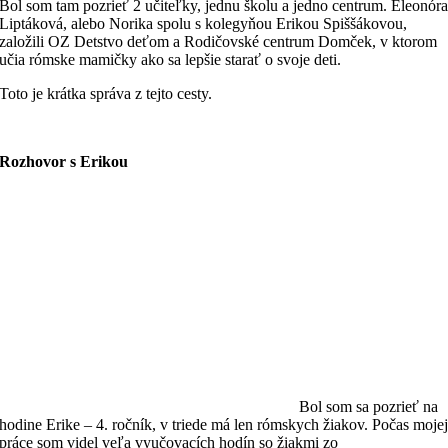
Bol som tam pozrieť 2 učiteľky, jednu školu a jedno centrum. Eleonór
Liptáková, alebo Norika spolu s kolegyňou Erikou Spiššákovou,
založili OZ Detstvo deťom a Rodičovské centrum Domček, v ktorom
učia rómske mamičky ako sa lepšie starať o svoje deti.
Toto je krátka správa z tejto cesty.
Rozhovor s Erikou
Bol som sa pozrieť na
hodine Erike – 4. ročník, v triede má len rómskych žiakov. Počas moje
práce som videl veľa vyučovacích hodín so žiakmi zo