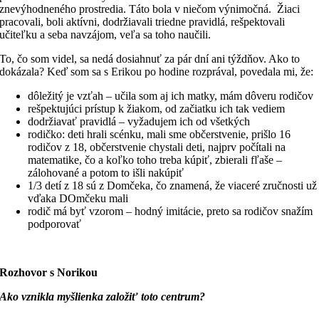
znevýhodneného prostredia. Táto bola v niečom výnimočná. Žiaci
pracovali, boli aktívni, dodržiavali triedne pravidlá, rešpektovali
učiteľku a seba navzájom, veľa sa toho naučili.
To, čo som videl, sa nedá dosiahnuť za pár dní ani týždňov. Ako to
dokázala? Keď som sa s Erikou po hodine rozprával, povedala mi, že:
dôležitý je vzťah – učila som aj ich matky, mám dôveru rodičov
rešpektujúci prístup k žiakom, od začiatku ich tak vediem
dodržiavať pravidlá – vyžadujem ich od všetkých
rodičko: deti hrali scénku, mali sme občerstvenie, prišlo 16
rodičov z 18, občerstvenie chystali deti, najprv počítali na
matematike, čo a koľko toho treba kúpiť, zbierali fľaše –
zálohované a potom to išli nakúpiť
1/3 detí z 18 sú z Domčeka, čo znamená, že viaceré zručnosti už
vďaka DOmčeku mali
rodič má byť vzorom – hodný imitácie, preto sa rodičov snažím
podporovať
Rozhovor s Norikou
Ako vznikla myšlienka založiť toto centrum?