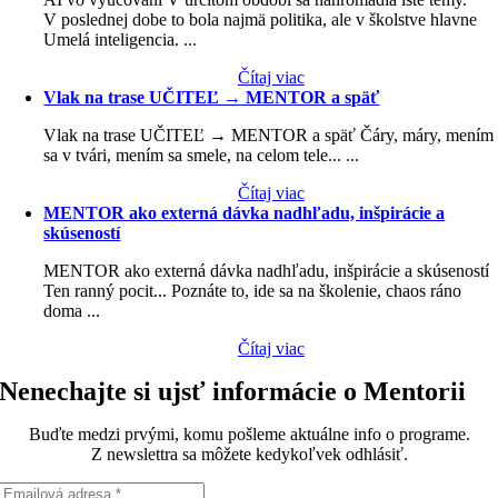
V poslednej dobe to bola najmä politika, ale v školstve hlavne
Umelá inteligencia. ...
Čítaj viac
Vlak na trase UČITEĽ → MENTOR a späť
Vlak na trase UČITEĽ → MENTOR a späť Čáry, máry, mením
sa v tvári, mením sa smele, na celom tele... ...
Čítaj viac
MENTOR ako externá dávka nadhľadu, inšpirácie a
skúseností
MENTOR ako externá dávka nadhľadu, inšpirácie a skúseností
Ten ranný pocit... Poznáte to, ide sa na školenie, chaos ráno
doma ...
Čítaj viac
Nenechajte si ujsť informácie o Mentorii
Buďte medzi prvými, komu pošleme aktuálne info o programe.
Z newslettra sa môžete kedykoľvek odhlásiť.