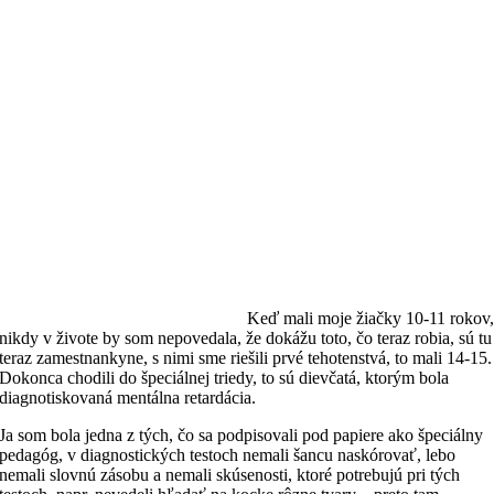
Keď mali moje žiačky 10-11 rokov
nikdy v živote by som nepovedala, že dokážu toto, čo teraz robia, sú tu
teraz zamestnankyne, s nimi sme riešili prvé tehotenstvá, to mali 14-15.
Dokonca chodili do špeciálnej triedy, to sú dievčatá, ktorým bola
diagnotiskovaná mentálna retardácia.
Ja som bola jedna z tých, čo sa podpisovali pod papiere ako špeciálny
pedagóg, v diagnostických testoch nemali šancu naskórovať, lebo
nemali slovnú zásobu a nemali skúsenosti, ktoré potrebujú pri tých