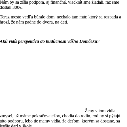
Nám by sa zišla podpora, aj finančná, viackrát sme žiadali, raz sme
dostali 300€.
Teraz mesto vedľa búralo dom, nechalo tam múr, ktorý sa rozpadá a
hrozí, že nám padne do dvora, na deti.
Akú vidíš
perspekt
ívu do budúcnosti vášho Domč
eku?
Ženy v tom vidia
zmysel, už máme pokračovateľov, chodia do rodín, rodiny si pýtajú
túto podporu, lebo tie mamy vidia, že deťom, ktorým sa dostane, sa
lepšie darí v škole.