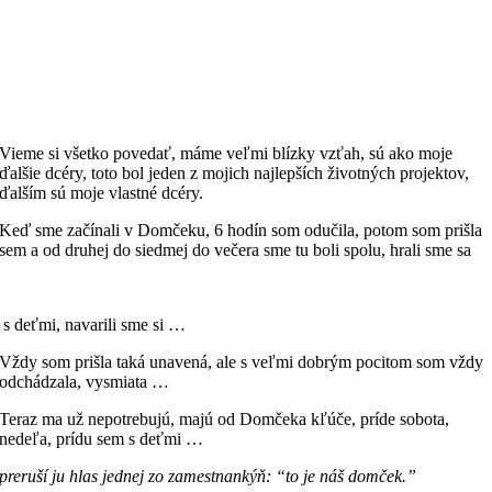
Vieme si všetko povedať, máme veľmi blízky vzťah, sú ako moje
ďalšie dcéry, toto bol jeden z mojich najlepších životných projektov,
ďalším sú moje vlastné dcéry.
Keď sme začínali v Domčeku, 6 hodín som odučila, potom som prišla
sem a od druhej do siedmej do večera sme tu boli spolu, hrali sme sa
s deťmi, navarili sme si …
Vždy som prišla taká unavená, ale s veľmi dobrým pocitom som vždy
odchádzala, vysmiata …
Teraz ma už nepotrebujú, majú od Domčeka kľúče, príde sobota,
nedeľa, prídu sem s deťmi …
preruší ju hlas jednej zo zamestnankýň:
“
to je náš domček.”