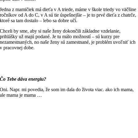
Jedna z mamičiek má dieťa v A triede, máme v škole triedy vo väčšine
ročníkov od A do C, v A sú tie úspešnejšie – je to prvé dieťa z chatrče,
ktoré sa tam dostalo – lebo sa dobre učí.
Chceli by sme, aby si naše ženy dokončili základne vzdelanie,
prihlášky už majú podané. Je tu málo možností – sú kurzy pre
nezamestnaných, no naše ženy sú zamestnané, je problém uvoľniť ich
v pracovnej dobe.
Č
o Tebe d
áva energiu?
Oni. Napr. mi povedia, že som im dala do života viac. ako ich mama,
ale mama je mama …