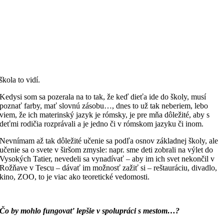
škola to vidí.
Kedysi som sa pozerala na to tak, že keď dieťa ide do školy, musí
poznať farby, mať slovnú zásobu…, dnes to už tak neberiem, lebo
viem, že ich materinský jazyk je rómsky, je pre mňa dôležité, aby s
deťmi rodičia rozprávali a je jedno či v rómskom jazyku či inom.
Nevnímam až tak dôležité učenie sa podľa osnov základnej školy, ale
učenie sa o svete v širšom zmysle: napr. sme deti zobrali na výlet do
Vysokých Tatier, nevedeli sa vynadívať – aby im ich svet nekončil v
Rožňave v Tescu – dávať im možnosť zažiť si – reštauráciu, divadlo,
kino, ZOO, to je viac ako teoretické vedomosti.
Čo by mohlo fungovať lepšie v spolupráci s mestom…
?