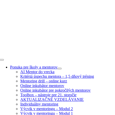
Skip
to
content
Toggle
Navigation
Ponuka pre školy a mentorov
AI Mentor do vrecka
Kritériá úspechu mentora – 1,5 dňový tréning
Mentoring drill – online kurz
Online inkubátor mentorov
Online inkubátor pre pokročilých mentorov
Toolbox – nástroje pre 21. storočie
AKTUALIZAČNÉ VZDELÁVANIE
Individuálny mentoring
Výcvik v mentoringu – Modul 2
Výcvik v mentoringu – Modul 1