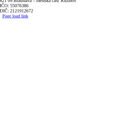
821 09 Bratislava – mestská časť Ružinov
IČO: 55076386
DIČ: 2121912672
Page load link
Go
to
Top