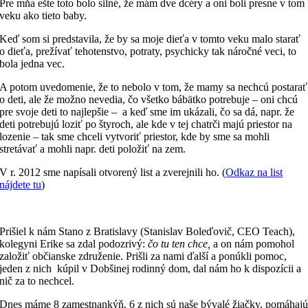
Pre mňa ešte toto bolo silné, že mám dve dcéry a oni boli presne v tom
veku ako tieto baby.
Keď som si predstavila, že by sa moje dieťa v tomto veku malo starať
o dieťa, prežívať tehotenstvo, potraty, psychicky tak náročné veci, to
bola jedna vec.
A potom uvedomenie, že to nebolo v tom, že mamy sa nechcú postarať
o deti, ale že možno nevedia, čo všetko bábätko potrebuje – oni chcú
pre svoje deti to najlepšie – a keď sme im ukázali, čo sa dá, napr. že
deti potrebujú loziť po štyroch, ale kde v tej chatrči majú priestor na
lozenie – tak sme chceli vytvoriť priestor, kde by sme sa mohli
stretávať a mohli napr. deti položiť na zem.
V r. 2012 sme napísali otvorený list a zverejnili ho. (
Odkaz na list
nájdete tu
)
Prišiel k nám Stano z Bratislavy (Stanislav Boleďovič, CEO Teach),
kolegyni Erike sa zdal podozrivý:
čo tu ten chce,
a on nám pomohol
založiť občianske združenie. Prišli za nami ďalší a ponúkli pomoc,
jeden z nich kúpil v Dobšinej rodinný dom, dal nám ho k dispozícii a
nič za to nechcel.
Dnes máme 8 zamestnankýň, 6 z nich sú naše bývalé žiačky, pomáhaj