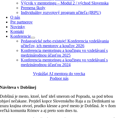
Výcvik v mentoringu – Modul 2 / východ Slovenska
Premena školy
Individuálny rozvojový program učiteľa (IRPU)
O nás
Pre partnerov
Novinky
Kontakt
Konferencie
Pedagogické nebo existuje! Konferencia vzdelávania
učiteľov, ich mentorov a koučov 2026
Konferencia mentoringu a koučingu vo vzdelávaní s
medzinárodnou účasťou 2025
Konferencia mentoringu a koučingu vo vzdelávaní s
medzinárodnou účasťou 2024
Vyskúšaj AI mentora do vrecka
Podpor nás
Návšteva v Dobšinej
Dobšiná je mesto, ktoré, keď ideš smerom od Popradu, sa pod tebou
objaví nečakane. Prejdeš kopce Slovenského Raja a za Dedinkami sa
zrazu krajina otvorí, prudko klesne a prvé mesto je Dobšiná. Je v ňom
veľká komunita Rómov a aj preto som dnes tu.