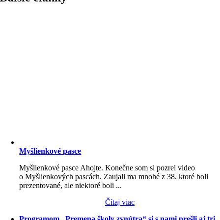
Myšlienkové pasce
Myšlienkové pasce Ahojte. Konečne som si pozrel video
o Myšlienkových pascách. Zaujali ma mnohé z 38, ktoré boli
prezentované, ale niektoré boli ...
Čítaj viac
Programom „Premena školy zvnútra“ si s nami prešli aj tri