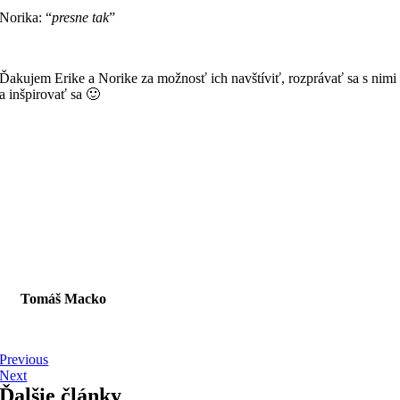
Norika: “
presne tak
”
Ďakujem Erike a Norike za možnosť ich navštíviť, rozprávať sa s nimi
a inšpirovať sa 🙂
Tomáš Macko
Previous
Next
Ďalšie články