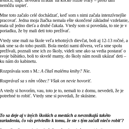
testoch, napr. nevedeli hľadať na kocke rôzne tvary – preto tam
nemôžu uspieť.
Mne toto začalo celé dochádzať, keď som s nimi začala intenzívnejšie
pracovať. Jedna moja žiačka nemala ešte skončené základné vzdelanie,
mala už jedno dieťa a druhé čakala. Vtedy som si povedala, to nie je v
poriadku, že by mali deti toto prežívať.
Vtedy sme mali na škole veľa tehotných dievčat, boli aj 12-13 ročné, a
tak sme sa do toho pustili. Bola medzi nami dôvera, veľa sme spolu
prežívali, poznali sme ich zo školy, videli sme ako sa vedia postarať o
svoje bábätko, boli to skvelé mamy, do školy nám nosili ukázať deti –
ku nám do kabinetu.
Rozprávala som s M.:
A
čítaš mal
é
mu knihy? Nie.
Rozprávaš sa s ním vô
bec? V
šak on nevie hovoriť.
A vtedy si hovorím, vau, toto je to, nemali to z domu, nevedeli, že je
potrebné to robiť. Vtedy sme si povedali, že skúsime.
To sa deje aj v iných školách a mestách a nevznikajú tak
é
to
zariadenia, č
o v
ás priviedlo k tomu, že ste s tým začali niečo robiť
?