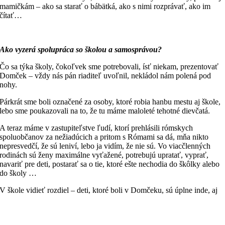
mamičkám – ako sa starať o bábätká, ako s nimi rozprávať, ako im
čítať…
Ako vyzerá spoluprá
ca so
školou a samosprá
vou?
Čo sa týka školy, čokoľvek sme potrebovali, ísť niekam, prezentovať
Domček – vždy nás pán riaditeľ uvoľnil, nekládol nám polená pod
nohy.
Párkrát sme boli označené za osoby, ktoré robia hanbu mestu aj škole,
lebo sme poukazovali na to, že tu máme maloleté tehotné dievčatá.
A teraz máme v zastupiteľstve ľudí, ktorí prehlásili rómskych
spoluobčanov za nežiadúcich a pritom s Rómami sa dá, mňa nikto
nepresvedčí, že sú leniví, lebo ja vidím, že nie sú. Vo viacčlenných
rodinách sú ženy maximálne vyťažené, potrebujú upratať, vyprať,
navariť pre deti, postarať sa o tie, ktoré ešte nechodia do škôlky alebo
do školy …
V škole vidieť rozdiel – deti, ktoré boli v Domčeku, sú úplne inde, aj