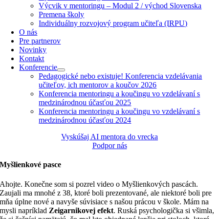
Výcvik v mentoringu – Modul 2 / východ Slovenska
Premena školy
Individuálny rozvojový program učiteľa (IRPU)
O nás
Pre partnerov
Novinky
Kontakt
Konferencie
Pedagogické nebo existuje! Konferencia vzdelávania
učiteľov, ich mentorov a koučov 2026
Konferencia mentoringu a koučingu vo vzdelávaní s
medzinárodnou účasťou 2025
Konferencia mentoringu a koučingu vo vzdelávaní s
medzinárodnou účasťou 2024
Vyskúšaj AI mentora do vrecka
Podpor nás
Myšlienkové pasce
Ahojte. Konečne som si pozrel video o Myšlienkových pascách.
Zaujali ma mnohé z 38, ktoré boli prezentované, ale niektoré boli pre
mňa úplne nové a navyše súvisiace s našou prácou v škole. Mám na
mysli napríklad
Zeigarnikovej efekt
. Ruská psychologička si všimla,