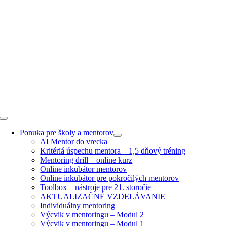
Skip
to
content
Toggle
Navigation
Ponuka pre školy a mentorov
AI Mentor do vrecka
Kritériá úspechu mentora – 1,5 dňový tréning
Mentoring drill – online kurz
Online inkubátor mentorov
Online inkubátor pre pokročilých mentorov
Toolbox – nástroje pre 21. storočie
AKTUALIZAČNÉ VZDELÁVANIE
Individuálny mentoring
Výcvik v mentoringu – Modul 2
Výcvik v mentoringu – Modul 1