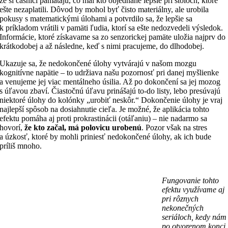
že si čašníci pamätajú, čo mal kto objednané lepšie pri stoloch, ktoré
ešte nezaplatili. Dôvod by mohol byť čisto materiálny, ale urobila
pokusy s matematickými úlohami a potvrdilo sa, že lepšie sa
k príkladom vrátili v pamäti ľudia, ktorí sa ešte nedozvedeli výsledok.
Informácie, ktoré získavame sa zo senzorickej pamäte uložia najprv do
krátkodobej a až následne, keď s nimi pracujeme, do dlhodobej.
Ukazuje sa, že nedokončené úlohy vytvárajú v našom mozgu
kognitívne napätie – to udržiava našu pozornosť pri danej myšlienke
a venujeme jej viac mentálneho úsilia. Až po dokončení sa jej mozog
s úľavou zbaví. Čiastočnú úľavu prinášajú to-do listy, lebo presúvajú
niektoré úlohy do kolónky „urobiť neskôr.“ Dokončenie úlohy je vraj
najlepší spôsob na dosiahnutie cieľa. Je možné, že aplikácia tohto
efektu pomáha aj proti prokrastinácii (otáľaniu) – nie nadarmo sa
hovorí,
že kto začal, má polovicu urobenú
. Pozor však na stres
a úzkosť, ktoré by mohli priniesť nedokončené úlohy, ak ich bude
príliš mnoho.
Fungovanie tohto
efektu využívame aj
pri rôznych
nekonečných
seriáloch, kedy nám
po otvorenom konci