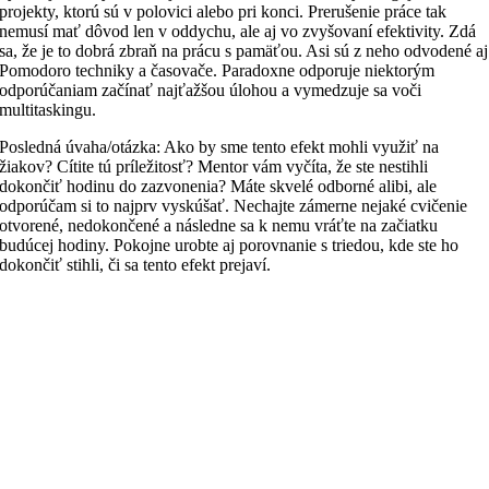
projekty, ktorú sú v polovici alebo pri konci. Prerušenie práce tak
nemusí mať dôvod len v oddychu, ale aj vo zvyšovaní efektivity. Zdá
sa, že je to dobrá zbraň na prácu s pamäťou. Asi sú z neho odvodené aj
Pomodoro techniky a časovače. Paradoxne odporuje niektorým
odporúčaniam začínať najťažšou úlohou a vymedzuje sa voči
multitaskingu.
Posledná úvaha/otázka: Ako by sme tento efekt mohli využiť na
žiakov? Cítite tú príležitosť? Mentor vám vyčíta, že ste nestihli
dokončiť hodinu do zazvonenia? Máte skvelé odborné alibi, ale
odporúčam si to najprv vyskúšať. Nechajte zámerne nejaké cvičenie
otvorené, nedokončené a následne sa k nemu vráťte na začiatku
budúcej hodiny. Pokojne urobte aj porovnanie s triedou, kde ste ho
dokončiť stihli, či sa tento efekt prejaví.