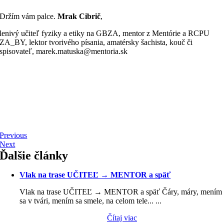
Držím vám palce.
Mrak Cibrič
,
lenivý učiteľ fyziky a etiky na GBZA, mentor z Mentórie a RCPU
ZA_BY, lektor tvorivého písania, amatérsky šachista, kouč či
spisovateľ
, marek.matuska@mentoria.sk
Previous
Next
Ďalšie články
Vlak na trase UČITEĽ → MENTOR a späť
Vlak na trase UČITEĽ → MENTOR a späť Čáry, máry, mením
sa v tvári, mením sa smele, na celom tele... ...
Čítaj viac