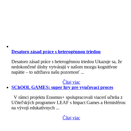
Desatoro zásad práce s heterogénnou triedou
Desatoro zásad práce s heterogénnou triedou Ukazuje sa, že
nedokončené úlohy vytvárajú v našom mozgu kognitívne
napätie – to udržiava našu pozornosť ...
Čítaj viac
SChOOL GAMES: super hry pre vyučovací proces
V rámci projektu Erasmus+ spolupracovali viacerí učtelia z
Učiteľských programov LEAF s Impact Games a Hemisférou
na vývoji edukatívnych ...
Čítaj viac