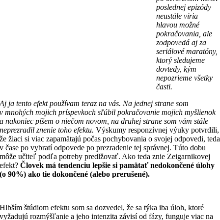
poslednej epizódy
neustále víria
hlavou možné
pokračovania, ale
zodpovedá aj za
seriálové maratóny,
ktorý sledujeme
dovtedy, kým
nepozrieme všetky
časti.
Aj ja tento efekt používam teraz na vás. Na jednej strane som
v mnohých mojich príspevkoch sľúbil pokračovanie mojich myšlienok
a nakoniec píšem o niečom novom, na druhej strane som vám stále
neprezradil znenie toho efektu.
Výskumy responzívnej výuky potvrdili,
že žiaci si viac zapamätajú počas pochybovania o svojej odpovedi, ted
v čase po vybratí odpovede po prezradenie tej správnej. Túto dobu
môže učiteľ podľa potreby predlžovať. Ako teda znie Zeigarnikovej
efekt?
Človek má tendenciu lepšie si pamätať nedokončené úlohy
(o 90%) ako tie dokončené (alebo prerušené).
Hlbším štúdiom efektu som sa dozvedel, že sa týka iba úloh, ktoré
vyžadujú rozmýšľanie a jeho intenzita závisí od fázy, funguje viac na