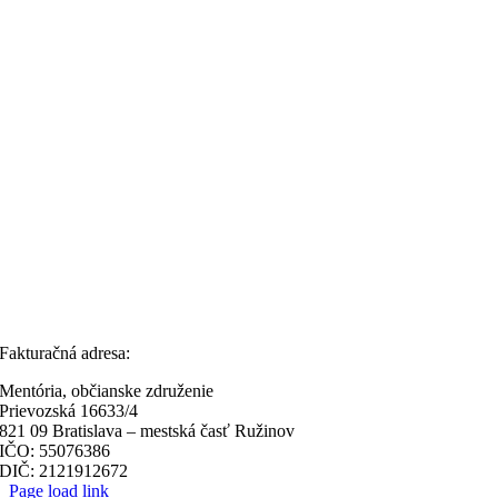
Fakturačná adresa:
Mentória, občianske združenie
Prievozská 16633/4
821 09 Bratislava – mestská časť Ružinov
IČO: 55076386
DIČ: 2121912672
Page load link