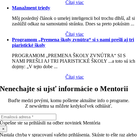
Čítaj viac
Manažment triedy
Môj posledný článok o umelej inteligencii bol trochu dlhší, až si
zaslúžil odkaz na samostatnú stránku. Dnes sa preto pokúsim ...
Čítaj viac
Programom „Premena školy zvnútra“ si s nami prešli aj tri
piaristické školy
PROGRAMOM „PREMENA ŠKOLY ZVNÚTRA“ SI S
NAMI PREŠLI AJ TRI PIARISTICKÉ ŠKOLY ...a toto sú ich
dojmy: „V tejto dobe ...
Čítaj viac
Nenechajte si ujsť informácie o Mentorii
Buďte medzi prvými, komu pošleme aktuálne info o programe.
Z newslettra sa môžete kedykoľvek odhlásiť.
Úspešne ste sa prihlásili na odber noviniek Mentória
×
Nastala chyba v spracovaní vašeho prihlásenia. Skúste to ešte raz alebo