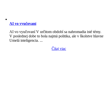
AI vo vyučovaní
AI vo vyučovaní V určitom období sa nahromadia isté témy.
V poslednej dobe to bola najmä politika, ale v školstve hlavne
Umelá inteligencia. ...
Čítaj viac